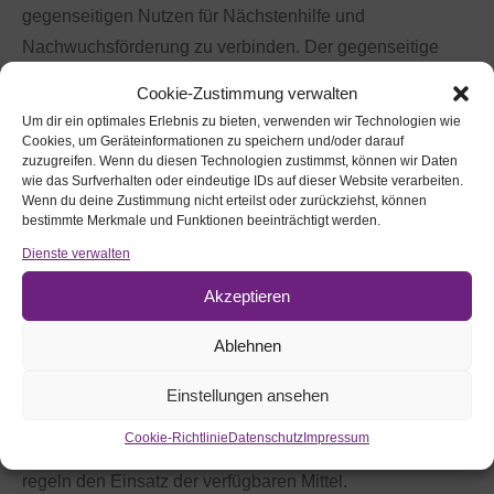
gegenseitigen Nutzen für Nächstenhilfe und
Nachwuchsförderung zu verbinden. Der gegenseitige
Einsatz von Talenten und Fähigkeiten soll freiwillig und
Cookie-Zustimmung verwalten
ehrenamtlich und unabhängig von staatlich organisierten
Um dir ein optimales Erlebnis zu bieten, verwenden wir Technologien wie
sozialen Einrichtungen stehen.
Cookies, um Geräteinformationen zu speichern und/oder darauf
zuzugreifen. Wenn du diesen Technologien zustimmst, können wir Daten
wie das Surfverhalten oder eindeutige IDs auf dieser Website verarbeiten.
Wenn du deine Zustimmung nicht erteilst oder zurückziehst, können
Die Erträgnisse des Stiftungsvermögens und Spenden
bestimmte Merkmale und Funktionen beeinträchtigt werden.
werden für Projekte der Nächstenhilfe und der
Dienste verwalten
Nachwuchsförderung eingesetzt. Verantwortlich dafür ist
Akzeptieren
der Stiftungsvorstand. Ihm gehören der Vorsitzende des
Kirchenvorstands der
Evang. Innenstadtkirchen Ansbach
Ablehnen
an, sowie der Gründer der Stiftung (bis zu dessen Tod im
Februar 2013) und drei weitere Persönlichkeiten aus dem
Einstellungen ansehen
regionalen öffentlichen Leben. Der Stiftungsvorstand
Cookie-Richtlinie
Datenschutz
Impressum
arbeitet ehrenamtlich. Leitlinien und Geschäftsordnung
regeln den Einsatz der verfügbaren Mittel.