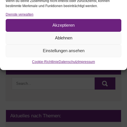
Wenn du deine Zustimmung nicht erteilst oder zurückziehst, können
bestimmte Merkmale und Funktionen beeinträchtigt werden.
Dienste verwalten
Akzeptieren
Ablehnen
Stiftungsurkunde 2014
Einstellungen ansehen
Cookie-Richtlinie
Datenschutz
Impressum
Webseite durchsuchen:
Aktuelles nach Themen: