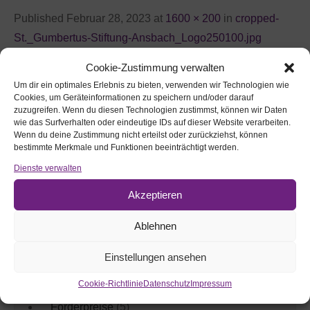
Published Februar 28, 2023 at
1600 × 200
in
cropped-
St._Gumbertus-Stiftung-Ansbach_Logo250100.jpg
←
Previous
Cookie-Zustimmung verwalten
Um dir ein optimales Erlebnis zu bieten, verwenden wir Technologien wie
Cookies, um Geräteinformationen zu speichern und/oder darauf
zuzugreifen. Wenn du diesen Technologien zustimmst, können wir Daten
Webseite durchsuchen:
wie das Surfverhalten oder eindeutige IDs auf dieser Website verarbeiten.
Wenn du deine Zustimmung nicht erteilst oder zurückziehst, können
bestimmte Merkmale und Funktionen beeinträchtigt werden.
Dienste verwalten
Akzeptieren
Ablehnen
Aktuelles nach Themen:
Einstellungen ansehen
Aktivitäten
(12)
Cookie-Richtlinie
Datenschutz
Impressum
Förderpreise
(5)