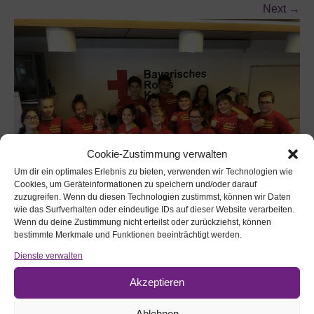
Next
→
Cookie-Zustimmung verwalten
Um dir ein optimales Erlebnis zu bieten, verwenden wir Technologien wie
Cookies, um Geräteinformationen zu speichern und/oder darauf
zuzugreifen. Wenn du diesen Technologien zustimmst, können wir Daten
wie das Surfverhalten oder eindeutige IDs auf dieser Website verarbeiten.
Wenn du deine Zustimmung nicht erteilst oder zurückziehst, können
bestimmte Merkmale und Funktionen beeinträchtigt werden.
Schulsanidienst Mittelschule Zirndorf. Foto © Schule
Dienste verwalten
Akzeptieren
Webseite durchsuchen:
Ablehnen