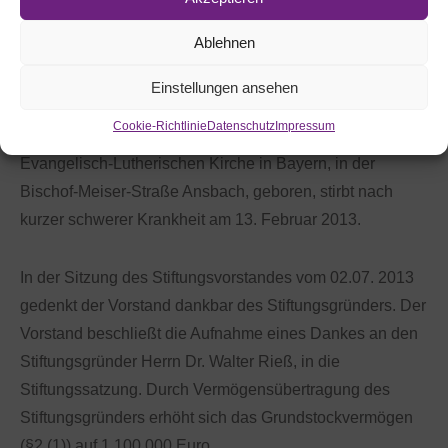
diakonischen Einrichtungen und Ausbildungsstätten
Ablehnen
ausgerichtet.
Einstellungen ansehen
Der Gründungsstifter Dr. rer. nat. Walter Rieß, in den
Cookie-Richtlinie
Datenschutz
Impressum
ehemaligen Räumen der Landeskirchenstelle der
Evangelisch-Lutherischen Kirche in Bayern, in der
Bischof-Meiser-Straße Ansbach, geboren, stirbt nach
kurzer schwerer Krankheit am 13. Februar 2013.
In der Sitzung des Stiftungsvorstandes vom 02.07. 2013
gedenkt der Vorstand dankbar des Stiftungsgründers. Der
Vorstand beschließt die Aufnahme eines Dankes an den
Stiftungsgründer Herrn Dr. Walter Rieß, in die
Stiftungssatzung. Durch Vermögensübertragung des
Stiftungsgründers erhöht sich das Grundstockvermögen
(§2 (1)) auf 1.100.000 Euro.