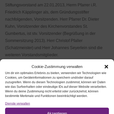
Stiftungsvorstand am 22.01.2013, Herrn Pfarrer i.R.
Friedrich Käpplinger als, dem Gründungsstifter
nachfolgenden, Vorsitzenden. Herr Pfarrer Dr. Dieter
Kuhn, Vorsitzender des Kirchenvorstandes St.
Gumbertus, ist stv. Vorsitzender (Begrüßung in der
Sommersitzung 2013). Herr Christof Pfaller
(Schatzmeister) und Herr Johannes Seyerlein sind die
weiteren Vorstandsmitglieder.
Cookie-Zustimmung verwalten
Der Stiftungsvorstand definiert in seiner Sitzung vom
Um dir ein optimales Erlebnis zu bieten, verwenden wir Technologien wie
22.01.2013 die Ziele der mittel- und langfristigen
Cookies, um Geräteinformationen zu speichern und/oder darauf
zuzugreifen. Wenn du diesen Technologien zustimmst, können wir Daten
Entwicklung der Stiftung. Dazu legt der Stiftungsgründer
wie das Surfverhalten oder eindeutige IDs auf dieser Website verarbeiten.
Dr. Walter Rieß im Januar 2013 „Überlegungen zur
Wenn du deine Zustimmung nicht erteilst oder zurückziehst, können
bestimmte Merkmale und Funktionen beeinträchtigt werden.
Entwicklung der Ansbacher St. Gumbertus-Stiftung“ vor.
Dienste verwalten
Die mittel- und langfristigen Entwicklungsziele sind auf
die synergistische Verbindung mit anderen regionalen
Akzeptieren