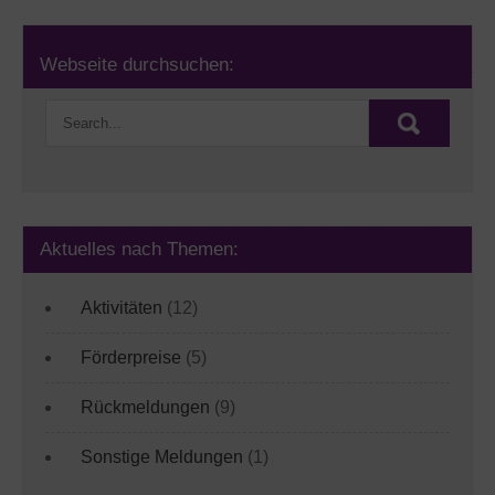
Beitragsnavigation
Förderpreis 2013 geht an die Diakoniestation Ansbach
Webseite durchsuchen:
Aktivitäten der Stiftung in 2014
Aktuelles nach Themen:
Aktivitäten
(12)
Förderpreise
(5)
Rückmeldungen
(9)
Sonstige Meldungen
(1)